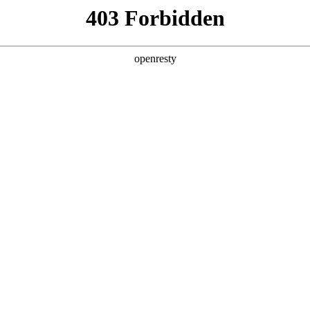
企业业务
个人业务
了解我们
投资者
功
EN
Global
创新平台
投资者关系
技术策源地开放课题
信息
科技知乎
公司公告
BOE创新
财务信息
协同创新平台
公司治理