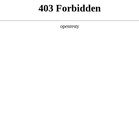
企业业务
个人业务
了解我们
投资者
感器件
>
医疗影像
疗影像
EN
Global
国际自主研发的X射线探测器背板，具有低剂量、高分辨率
优势，可广泛应用在医疗、工业等领域。